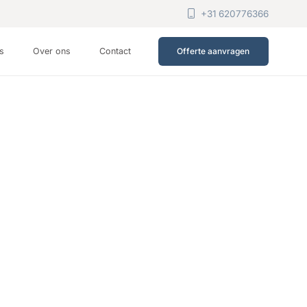
+31 620776366
ts
Over ons
Contact
Offerte aanvragen