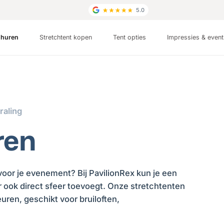
5.0
t huren
Stretchtent kopen
Tent opties
Impressies & even
raling
ren
 voor je evenement? Bij PavilionRex kun je een
ar ook direct sfeer toevoegt. Onze stretchtenten
uren, geschikt voor bruiloften,