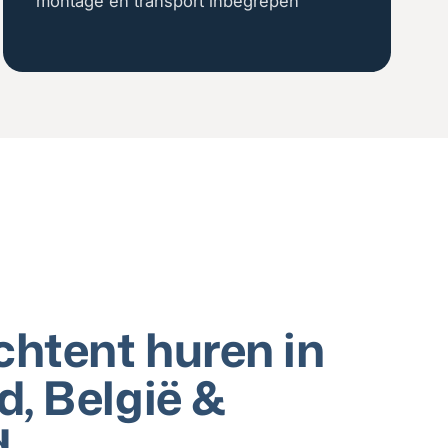
montage en transport inbegrepen
chtent huren in
, België &
d