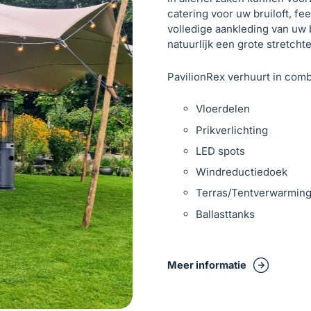
catering voor uw bruiloft, fee
volledige aankleding van uw br
natuurlijk een grote stretcht
PavilionRex verhuurt in comb
Vloerdelen
Prikverlichting
LED spots
Windreductiedoek
Terras/Tentverwarmin
Ballasttanks
Meer informatie