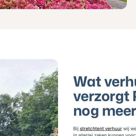
Wat verh
verzorgt 
nog mee
Bij
stretchtent verhuur
wij w
in allerlei zaken kunnen voor