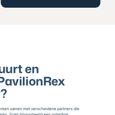
uurt en
PavilionRex
r?
erken samen met verscheidene partners die
zien. Zoals bijvoorbeeld een volledige