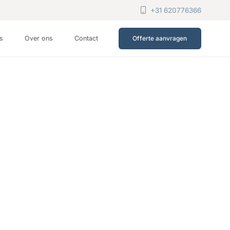
+31 620776366
ts
Over ons
Contact
Offerte aanvragen